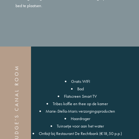
bed te plaatsen.
JUDGE'S CANAL ROOM
Gratis WIFI
Bad
Flatscreen Smart TV
Tribes koffie en thee op de kamer
Marie-Stella-Maris verzorgingsproducten
Haardroger
Tuinsetje voor aan het water
Ontbijt bij Restaurant De Rechtbank (€18,50 p.p.)