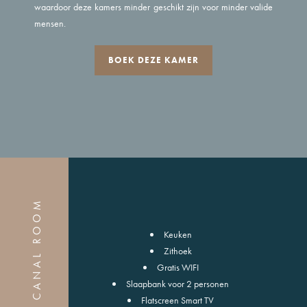
waardoor deze kamers minder geschikt zijn voor minder valide
mensen.
BOEK DEZE KAMER
JUDY'S CANAL ROOM
Keuken
Zithoek
Gratis WIFI
Slaapbank voor 2 personen
Flatscreen Smart TV