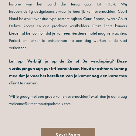
historie van het pand die terug gaat tot 1054. Wij
hebben dertig designkamers waar je heerlijk kunt overnachten. Court
Hotel beschikt over drie type kamers: vijftien Court Rooms, twaalf Court
Deluxe Rooms en drie prachtige werfkelders. Onze lichte kamers
bieden al het comfort dat je van een viersterrenhotel mag verwachten.
Perfect om lekker te ontspannen na een dag werken of de stad
verkennen.
Let op; Verblijf je op de 2e of 3e verdieping? Deze
verdiepingen zijn per lift bereikbaar. Houd er echter rekening
mee dat je voor het bereiken van je kamer nog een korte trap
dient te nemen.
Wil je graag met een groep komen overnachten? Mail dan je aanvraag
welcome@utrechtboutiquehotels.com.
Court Room