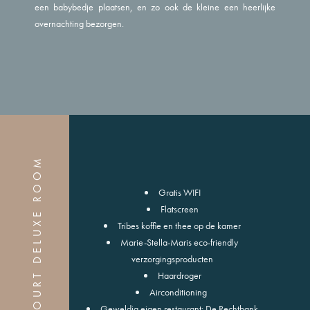
een babybedje plaatsen, en zo ook de kleine een heerlijke
overnachting bezorgen.
COURT DELUXE ROOM
Gratis WIFI
Flatscreen
Tribes koffie en thee op de kamer
Marie-Stella-Maris eco-friendly
verzorgingsproducten
Haardroger
Airconditioning
Geweldig eigen restaurant: De Rechtbank