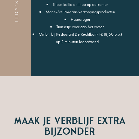
Tribes koffie en thee op de kamer
Marie-Stella-Maris verzorgingsproducten
Haardroger
Tuinsetje voor aan het water
Ontbijt bij Restaurant De Rechtbank (€18,50 p.p.)
op 2 minuten loopafstand
Maak je verblijf extra
bijzonder