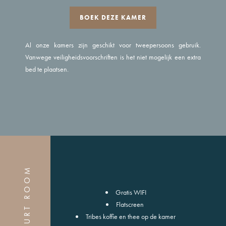
BOEK DEZE KAMER
Al onze kamers zijn geschikt voor tweepersoons gebruik.
Vanwege veiligheidsvoorschriften is het niet mogelijk een extra
bed te plaatsen.
COURT ROOM
Gratis WIFI
Flatscreen
Tribes koffie en thee op de kamer