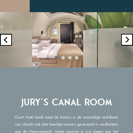
Jury's Canal Room
Court Hotel biedt naast de kamers in de voormalige rechtbank
van Utrecht ook drie heerlijke kamers gesitueerd in werfkelders
aan de Nieuwegracht. Hartje centrum in rust slapen aan het