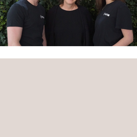
“Ik wil onze gasten vooral blij maken. Ik denk dat gasten misschien zullen
vergeten wat je hebt gezegd, maar ze zullen nooit vergeten hoe je ze liet
voelen.”
Patricia
Front Office Manager - Court Hotel