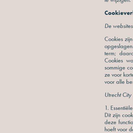
Cookieverk
De websites
Cookies zijn
opgeslagen.
term; daar
Cookies wo
sommige cook
ze voor kort
voor alle b
Utrecht Cit
1. Essentiël
Dit zijn coo
deze functi
hoeft voor 