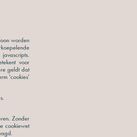
lefoon worden
erkoepelende
avascripts.
tekent voor
ere geldt dat
erm 'cookies'
es.
neren. Zonder
de cookiewet
raagd.