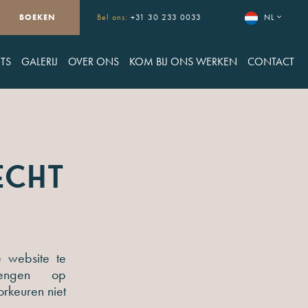
BOEKEN
Bel ons:
+31 30 233 0033
NL
TS
GALERIJ
OVER ONS
KOM BIJ ONS WERKEN
CONTACT
echt
 website te
rengen op
orkeuren niet