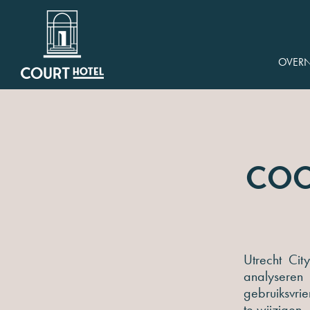
OVER
Coo
Utrecht Ci
analyser
gebruiksvrie
te wijzigen.