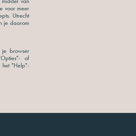
r middel van
ie voor meer
pts. Utrecht
en je daarom
n je browser
Opties"- of
 het "Help"-