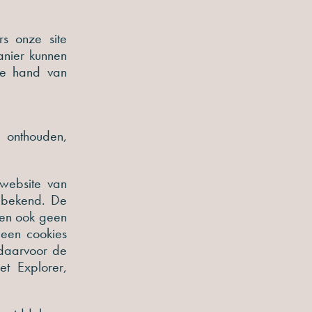
s onze site
anier kunnen
de hand van
 onthouden,
website van
 bekend. De
ben ook geen
geen cookies
g daarvoor de
et Explorer,