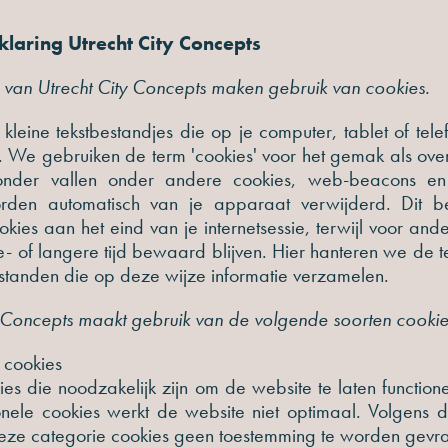
laring Utrecht City Concepts
 van Utrecht City Concepts maken gebruik van cookies.
 kleine tekstbestandjes die op je computer, tablet of te
 We gebruiken de term 'cookies' voor het gemak als ov
onder vallen onder andere cookies, web-beacons en j
rden automatisch van je apparaat verwijderd. Dit be
ies aan het eind van je internetsessie, terwijl voor and
e- of langere tijd bewaard blijven. Hier hanteren we de t
estanden die op deze wijze informatie verzamelen.
y Concepts maakt gebruik van de volgende soorten cooki
e cookies
kies die noodzakelijk zijn om de website te laten functio
onele cookies werkt de website niet optimaal. Volgens 
deze categorie cookies geen toestemming te worden gev