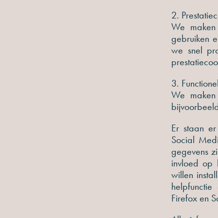
2. Prestatie
We maken g
gebruiken e
we snel pr
prestatiecoo
3. Functione
We maken g
bijvoorbeeld
Er staan e
Social Med
gegevens zij
invloed op 
willen insta
helpfunctie
Firefox en S